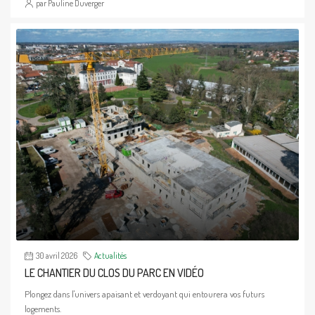
par Pauline Duverger
30 avril 2026
Actualités
LE CHANTIER DU CLOS DU PARC EN VIDÉO
Plongez dans l'univers apaisant et verdoyant qui entourera vos futurs
logements.